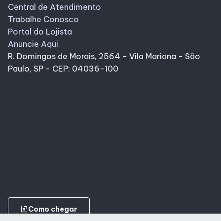
Lojas
Central de Atendimento
Trabalhe Conosco
Portal do Lojista
Alimentação
Anuncie Aqui
R. Domingos de Morais, 2564 - Vila Mariana - São
Programa de benefícios
Paulo, SP - CEP: 04036-100
ungroup
Como chegar