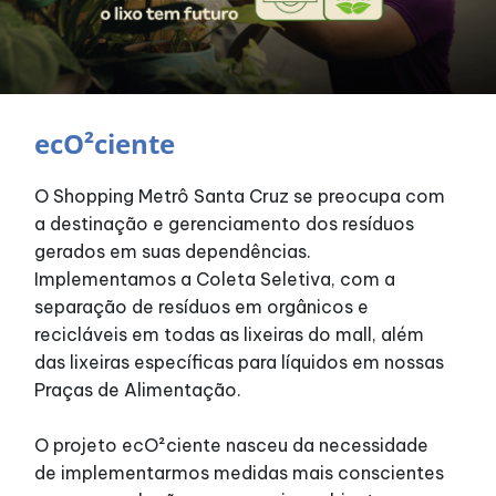
Horários
Entretenimento
ecO²ciente
Cinema
O Shopping Metrô Santa Cruz se preocupa com
a destinação e gerenciamento dos resíduos
Teatro
gerados em suas dependências.
Implementamos a Coleta Seletiva, com a
Fique por dentro
separação de resíduos em orgânicos e
recicláveis em todas as lixeiras do mall, além
das lixeiras específicas para líquidos em nossas
Eventos
Praças de Alimentação.
O projeto ecO²ciente nasceu da necessidade
Lojas e Restaurantes
de implementarmos medidas mais conscientes