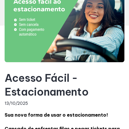
Horários
Entretenimento
Cinema
Teatro
Acesso Fácil -
Fique por dentro
Estacionamento
Eventos
13/10/2025
Sua nova forma de usar o estacionamento!
Lojas e Restaurantes
Cansado de enfrentar filas e pegar tickets para