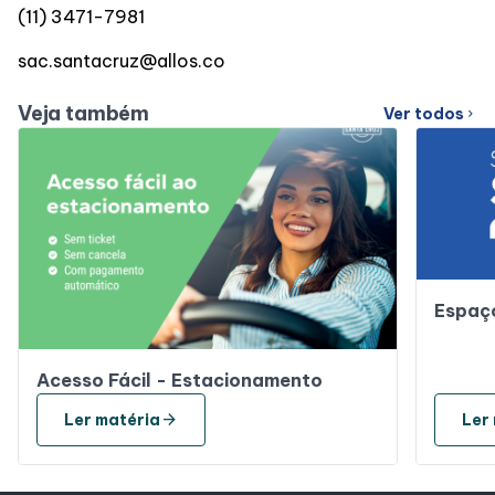
(11) 3471-7981
sac.santacruz@allos.co
Veja também
Ver todos
chevron_right
Espaço
Acesso Fácil - Estacionamento
arrow_forward
Ler matéria
Ler